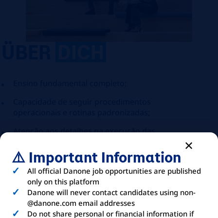
ÜBER
DICH
Ensino fundamental completo;
Capacidade de seguir procedimentos
operacionais e rotinas padronizadas;
Atenção aos detalhes na execução das
atividades de limpeza;
⚠️ Important Information
Organização para manter padrões de
área, documentação e controles;
All official Danone job opportunities are published
only on this platform
Compromisso com segurança,
Danone will never contact candidates using non-
qualidade, higiene e boas práticas;
@danone.com email addresses
Do not share personal or financial information if