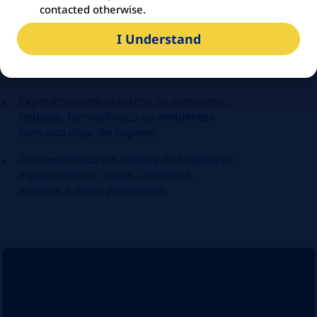
Disponibilidade para atuar conforme
contacted otherwise.
necessidade da operação;
I Understand
Vivência anterior com limpeza
industrial, limpeza técnica ou limpeza
em ambiente fabril;
Experiência em indústria de alimentos,
bebidas, farmacêutica ou ambientes
com alto rigor de higiene;
Conhecimento em rotinas de limpeza de
equipamentos, peças, utensílios,
esteiras e áreas produtivas;