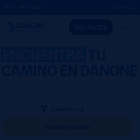
Alerts
ES
Global
VACANTES
ENCUENTRA
TU
CAMINO EN DANONE
Show Filter (1)
Encontrar vacantes