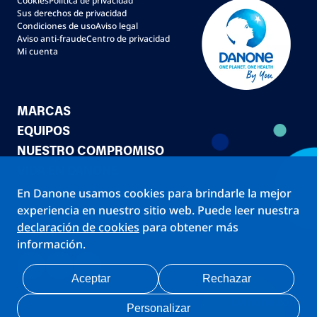
Cookies
Política de privacidad
Sus derechos de privacidad
Condiciones de uso
Aviso legal
Aviso anti-fraude
Centro de privacidad
Mi cuenta
MARCAS
EQUIPOS
NUESTRO COMPROMISO
VIDA EN DANONE
En Danone usamos cookies para brindarle la mejor
experiencia en nuestro sitio web. Puede leer nuestra
declaración de cookies
para obtener más
Follow us!
información.
Aceptar
Rechazar
Danone.com
Personalizar