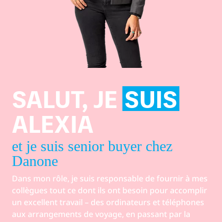
SALUT, JE
SUIS
ALEXIA
et je suis senior buyer chez
Danone
Dans mon rôle, je suis responsable de fournir à mes
collègues tout ce dont ils ont besoin pour accomplir
un excellent travail – des ordinateurs et téléphones
aux arrangements de voyage, en passant par la