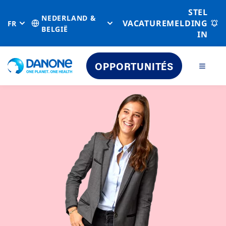
STEL
NEDERLAND &
VACATUREMELDING
FR
BELGIË
IN
OPPORTUNITÉS