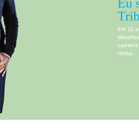
Eu 
Tri
Em 22 a
desafio
carreir
ritmo.