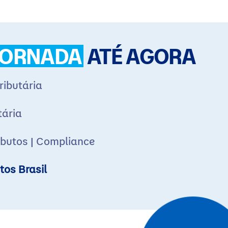
JORNADA
ATÉ AGORA
ributária
tária
ibutos | Compliance
tos Brasil