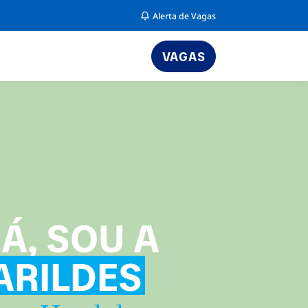
Alerta de Vagas
VAGAS
Á, SOU A
ARILDES