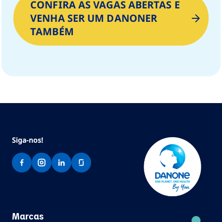
CONFIRA AS VAGAS ABERTAS E
VENHA SER UM DANONER
TAMBÉM
Siga-no
s!
Marcas