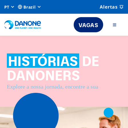
Alertas
PT
Brazil
VAGAS
HISTÓRIAS
DE
DANONERS
Explore a nossa jornada, encontre a sua