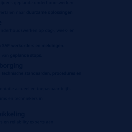
tijdens geplande onderhoudswerken.
vertalen naar
duurzame oplossingen
.
e
onderhoudswerken op dag‑, week‑ en
n
SAP‑werkorders en meldingen
.
n van
geplande stops
.
borging
n
technische standaarden, procedures en
tatie actueel en toepasbaar blijft.
ams en techniekers in
ikkeling
en reliability experts aan