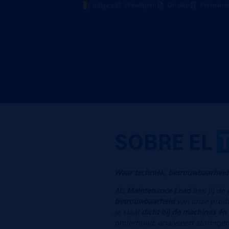
Wevelgem
On-site
Permanen
Bélgica
SOBRE EL
Waar techniek, betrouwbaarhe
Als
Maintenance Lead
ben jij de
betrouwbaarheid
van onze produ
Je staat
dicht bij de machines én
onderhoud, analyseert storingen