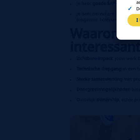
a
Je hebt
goede SAP‑kennis
.
D
Je bent bereid om occasioneel
(ongeveer 1x/maand)
I
Waarom de
interessant
Zichtbare impact
: jouw werk 
Technische diepgang
in een 
Sterke samenwerking
met pro
Doorgroeimogelijkheden
bin
Duidelijk
ownership
, echte p