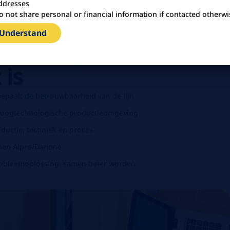
ddresses
o not share personal or financial information if contacted otherwi
 aanwezig te zijn in nacht/weekend.
 Understand
ze rol
 is
bepaalt de betrouwbaarheid van de lijn
hoogtechnologische productieomgeving
ductie, techniek en proces
nen Alpro/Danone
robleemoplossing, samen beter worden