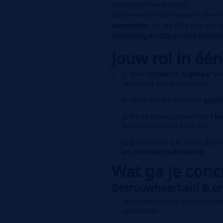
structureel verdwijnen.
Dit is een rol voor iemand die en
ownership
, en die elke dag wil 
toekomstgerichte productielijne
Jouw rol in éé
Je bent
technisch eigenaar
va
meerdere productielijnen.
Je zorgt dat onderhoud
gepla
Je werkt nauw samen met
Lin
binnen het vaste Line Trio.
Je bouwt mee aan een cultuu
en continue verbetering
.
Wat ga je conc
Betrouwbaarheid & o
Verminderen van storingen 
versterken.