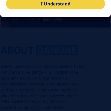
I Understand
ABOUT
DANONE
Das Milupa Werk in Fulda produziert als Teil
von Danone Säuglings- und medizinische
Spezialnahrung. Darunter fallen die
Erfolgsmarken Aptamil, Milumil, Neocate
und viele mehr. Du liebst starke Marken -
wir lieben starke Persönlichkeiten! Werde
Teil unseres Teams, hier suchen wir
Unterstützung als Maschinenführer