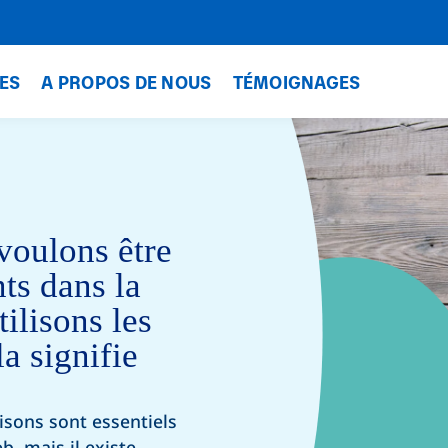
ES
A PROPOS DE NOUS
TÉMOIGNAGES
voulons être
nts dans la
ilisons les
a signifie
isons sont essentiels
b, mais il existe