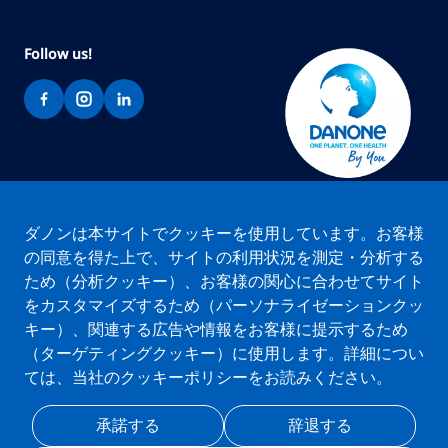
Follow us!
チーム
ダノンは本サイトでクッキーを使用しています。お客様
ブランド
の同意を得た上で、サイトの利用状況を測定・分析する
私たちのお約束
ため（分析クッキー）、お客様の関心に合わせてサイト
ダノンでの働き方
をカスタマイズするため（パーソナライゼーションクッ
ストーリー
キー）、関連する広告や情報をお客様に提示するため
（ターゲティングクッキー）に使用します。詳細につい
ては、当社のクッキーポリシーをお読みください。
クッキーポリシー
プライバシーポリシー
免責事項
DANONE.COM
承諾する
辞退する
Privacy center
My account