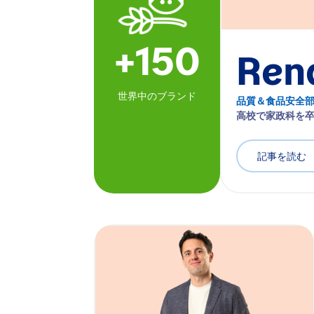
+150
Ren
世界中のブランド
品質＆食品安全部
高校で家政科を卒
記事を読む