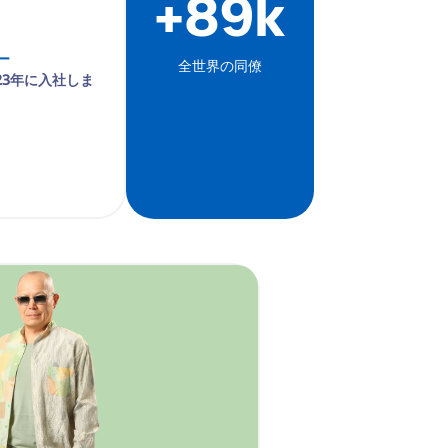
+89k
ー
全世界の同僚
23年に入社しま