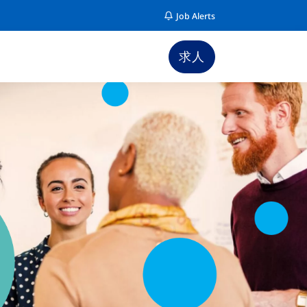
Job Alerts
求人