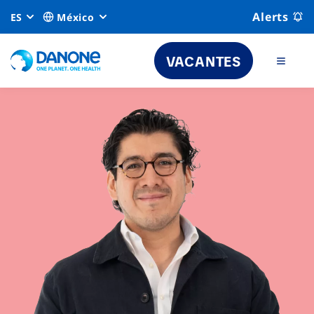
Alerts
ES
México
VACANTES