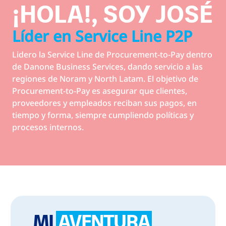
¡HOLA!, SOY JOSÉ
Líder en Service Line P2P
Lidero la Service Line de Procurement-to-Pay dentro
de Danone Business Services, dando servicio a las
regiones de Noram y North Latam. El objetivo de
Procurement-to-Pay es asegurar que clientes,
proveedores y empleados reciban sus pagos, en
tiempo y forma, siempre cumpliendo políticas y
procesos internos.
MI
AVENTURA