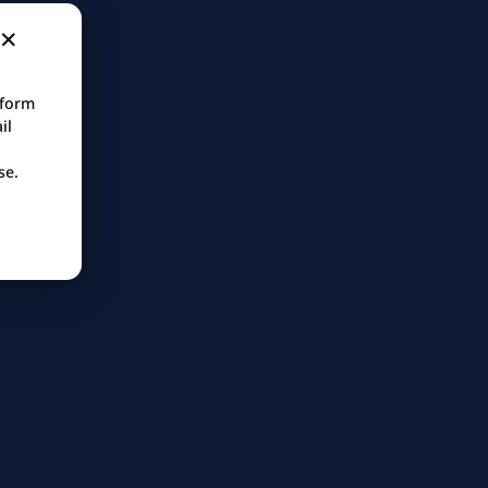
tform
il
se.