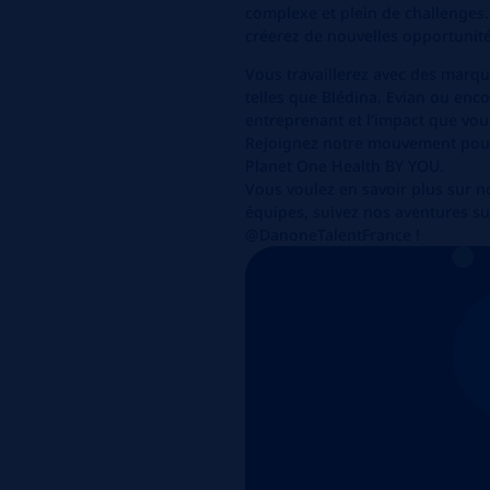
complexe et plein de
challenges
créerez de nouvelles opportunité
Vous travaillerez avec des marq
telles que
Blédina
, Evian ou enc
entreprenant et l’impact que vo
Rejoignez notre mouvement pou
Planet One Health BY YOU.
Vous voulez en savoir plus sur no
équipes, suivez nos aventures s
@DanoneTalentFrance !