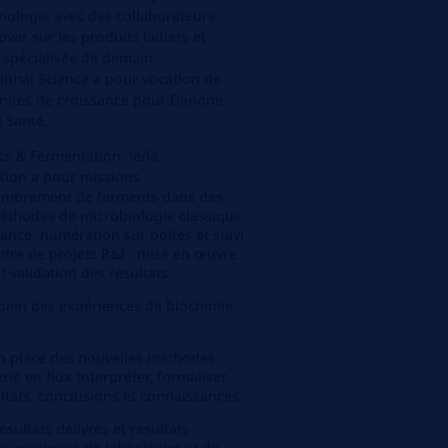
hnologie avec des collaborateurs
ver sur les produits l
aitiers et
n spécialisée de demain.
tional
Science
a pour vocation de
unités de croissance pour Danone
a Santé.
cs
& Fermentation
,
le/la
tion
a pour mission
s
:
nombrement de ferments dans des
éthodes de microbiologie classique
sance, numération sur boîtes et suivi
adre de projets R&I : mise en œuvre
t validation des résultats.
bien des expériences de biochimie
en place des nouvelles méthodes
e en flux Interpréter, formaliser,
sultats, conclusions et connaissances.
ésultats délivrés et résultats
es pratiques de laboratoire et de