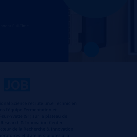
anent Full-Time
E
JOB
ional
Science
recrute
u
n.e
Technicien
ns l’équ
ipe
Fermentation
et
f-sur-Yvette (91) sur le plateau de
R
ese
arc
h
& Innovation Center
 cœur de la Recherche & Innovation
oratoires et d'ateliers pilotes à la