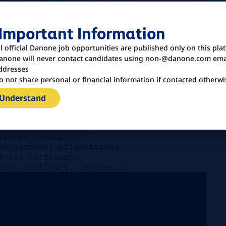
U
 Important Information
ormation BTS ou Licence
ll official Danone job opportunities are published only on this pla
robiologie ou
anone will never contact candidates using non-@danone.com ema
ence de 3 à 5 ans
ddresses
académique ou en
o not share personal or financial information if contacted otherwi
e des micro-organismes
uipe Appétence pour le
 Understand
 Anglais technique
n anglais) Les + :
ation seraient appréciées
rie en fluxLa
-organismes alimentaires
éries lactiques,
ries acétiques, levures…)