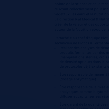
pointe de la science et de la tec
œuvrant collectivement pour inno
végétaux, les eaux et la nutritio
La direction R&I
Medical
&
Nutri
créer de la valeur et des opport
autour de la Nutrition et/ou de l
Rattaché.e
au
chef
d’équipe
Bioti
Technicien.ne Biotics & F
ermenta
Réaliser des analyses de dé
produits fermentés par des m
(manipulations stériles, crois
de densité optique) dans le c
de protocoles déjà existants e
Être responsable de mener à 
(dosage enzymatique)
Être responsable de la mise 
analytiques comme la cytométri
diffuser et capitaliser ses ré
Être garant de la qualité des r
d’analyse, appliquer les bonn