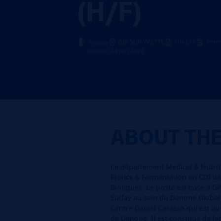
(H/F)
GIF SUR YVETTE
On-site
Perm
France
Posted: 24 Jun 2026
ABOUT TH
Le département
Medical
&
Nutrit
Biotics & Fermentation
en CDI
da
B
iotiques
.
Le poste e
st basé à Gi
Saclay au sein du Danone
Glo
bal
Centre Daniel
Carasso
qui est au
de Danone. Il est constitué de lab