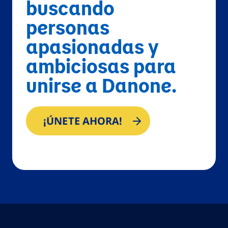
buscando
personas
apasionadas y
ambiciosas para
unirse a Danone.
¡ÚNETE AHORA!