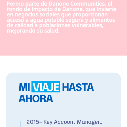
Formo parte de Danone Communities, el
fondo de impacto de Danone, que invierte
en negocios sociales que proporcionan
acceso a agua potable segura y alimentos
de calidad a poblaciones vulnerables,
mejorando su salud.
MI
VIAJE
HASTA
AHORA
2015– Key Account Manager,.