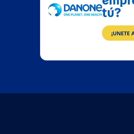
tú?
¡UNETE