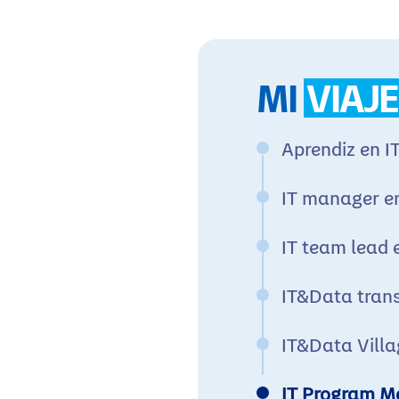
MI
VIAJE
Aprendiz en I
IT manager e
IT team lead 
IT&Data tran
IT&Data Villa
IT Program M