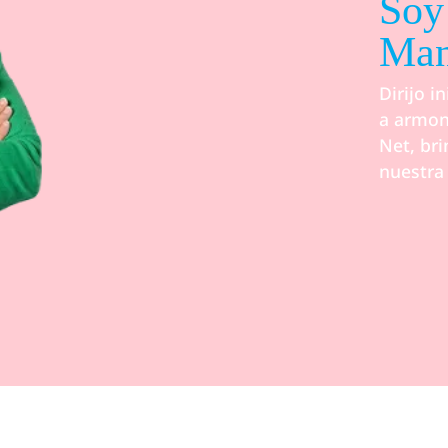
Soy
Man
Dirijo i
a armon
Net, bri
nuestra