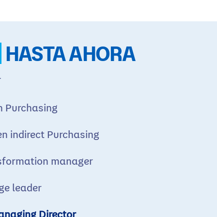
HASTA AHORA
T
n Purchasing
en indirect Purchasing
sformation manager
ge leader
anaging Director