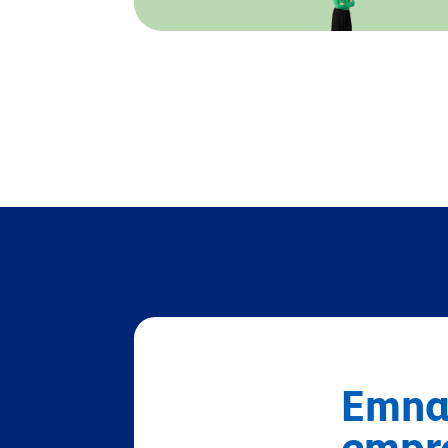
Emna 
empre