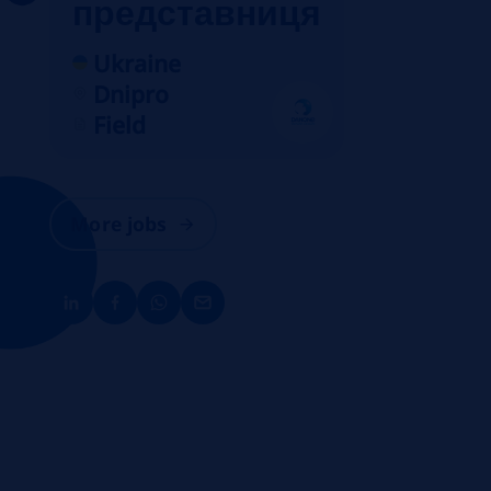
представниця
Ukraine
Dnipro
Field
More jobs