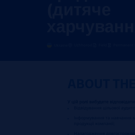
(дитяче
харчуванн
Uzhhorod
Field
Permanent F
Ukraine
ABOUT TH
У цій ролі вибудете відповідати
Відвідування цільової аудитор
Інформування та навчання 
продукції компанії;
Налагодження довгострокови