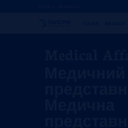
English
Global
TEAMS
BRANDS
Medical Aff
Медичний
представн
Медична
представ