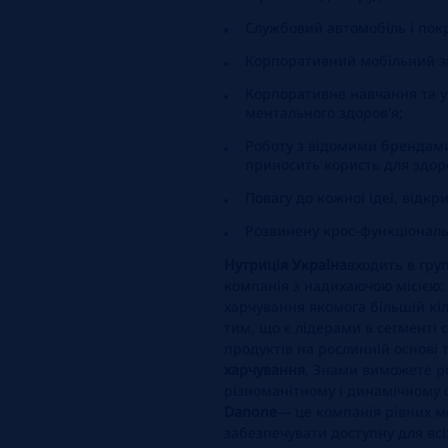
Службовий автомобіль і пок
Корпоративний мобільний зв
Корпоративне навчання та у
ментального здоров'я;
Роботу з відомими брендами
приносить користь для здоро
Повагу до кожної ідеї, відкри
Розвинену крос-функціональ
Нутриція Україна
входить в гру
компанія з надихаючою місією:
харчування якомога більшій кі
тим, що є лідерами в сегменті 
продуктів на рослинній основі 
харчування
. Знами виможете ро
різноманітному і динамічному 
Danone
— це компанія рівних 
забезпечувати доступну для всі