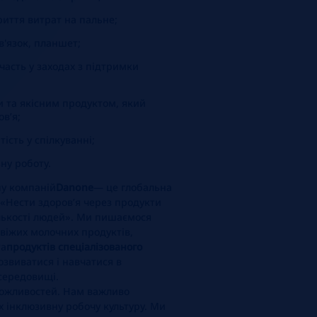
риття витрат на пальне;
'язок, планшет;
часть у заходах з підтримки
 та якісним продуктом, який
в’я;
тість у спілкуванні;
ну роботу.
пу компаній
Danone
— це глобальна
 «Нести здоров’я через продукти
лькості людей». Ми пишаємося
свіжих молочних продуктів,
та
продуктів спеціалізованого
звиватися і навчатися в
середовищі.
можливостей. Нам важливо
х інклюзивну робочу культуру. Ми