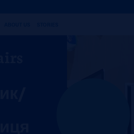
ABOUT US
STORIES
airs
ик/
ниця