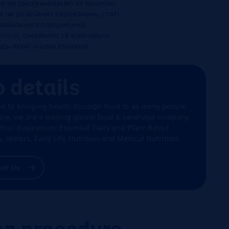
Ми не дискримінуємо за ознакою
 чи релігійних переконань, статі,
а соціального походження,
нтації, сімейного та майнового
 будь-якою іншою ознакою.
b details
ed to bringing health through food to as many people
ible, we are a leading global food & beverage company
 four businesses: Essential Dairy and Plant-Based
, Waters, Early Life Nutrition and Medical Nutrition.
ut Us
on procedure