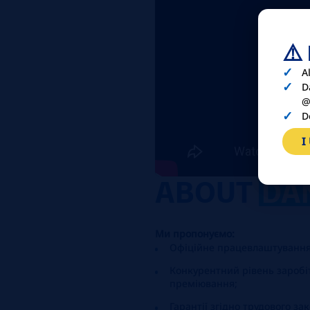
⚠️
A
D
@
D
I
ABOUT
DA
Ми пропонуємо:
Офіційне працевлаштування
Конкурентний рівень заробіт
преміювання;
Гарантії згідно трудового за