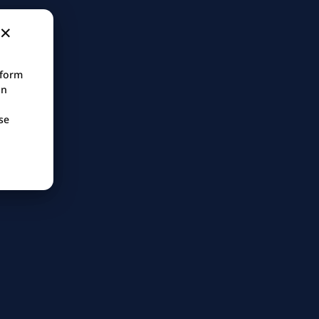
tform
in
se