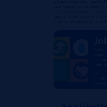
цінуємо особливості кожного. 
раси, кольору шкіри, політичних
віку, інвалідності, етнічного т
громадянства, сексуальної оріє
стану, статусу ветерана, чи за
Jo
Dedicat
as poss
built on
Products
Abo
Applicati