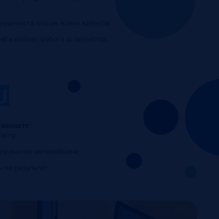
снуючих та пошук нових клієнтів;
ї в роботі, робота зі звітністю.
U
вимаєте:
віту;
 керування автомобілем;
ь на результат;