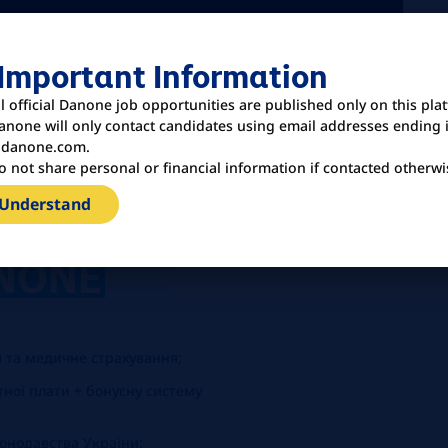
 Important Information
ll official Danone job opportunities are published only on this pla
anone will only contact candidates using email addresses ending 
danone.com.
o not share personal or financial information if contacted otherwi
 Understand
NONE
 та медичне страхування;
ної плати + бонусну систему
конодавства України;