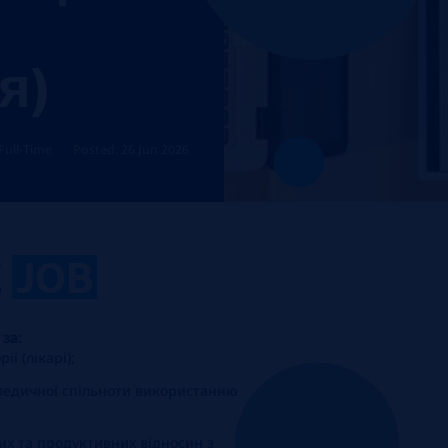
я)
ull-Time
Posted: 26 Jun 2026
E
JOB
 за:
ії (лікарі);
медичної спільноти використанню
х та продуктивних відносин з