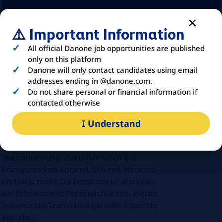
⚠️ Important Information
All official Danone job opportunities are published
only on this platform
Danone will only contact candidates using email
addresses ending in @danone.com.
Do not share personal or financial information if
ABOUT
DANONE
contacted otherwise
I Understand
Das Milupa Werk in Fulda produziert als Teil
von Danone Säuglings- und medizinische
Spezialnahrung. Darunter fallen die
Erfolgsmarken Aptamil, Milumil, Neocate
und viele mehr. Du liebst starke Marken -
wir lieben starke Persönlichkeiten! Werde
Teil unseres Teams und genieße folgende
Vorteile: