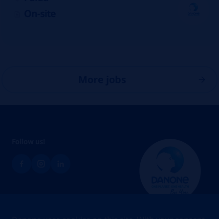
On-site
More jobs
Follow us!
Brands