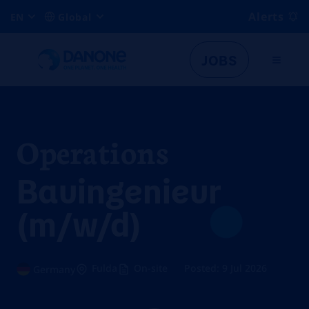
Alerts
EN
Global
JOBS
Operations
Bauingenieur
(m/w/d)
Fulda
On-site
Posted: 9 Jul 2026
Germany