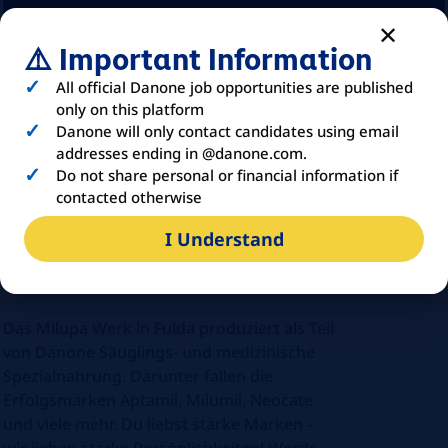
⚠️ Important Information
All official Danone job opportunities are published
only on this platform
Danone will only contact candidates using email
addresses ending in @danone.com.
Do not share personal or financial information if
contacted otherwise
I Understand
ABOUT
DANONE
Das Milupa Werk in Fulda produziert als Teil
von Danone Säuglings- und medizinische
Spezialnahrung. Darunter fallen die
Erfolgsmarken Aptamil, Milumil, Neocate
und viele mehr. Du liebst starke Marken -