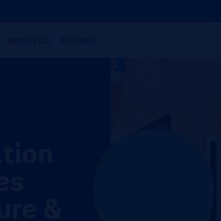
ABOUT US
STORIES
n
ation
es
ure &