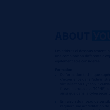
ABOUT
YO
Les critères ci-dessous restent i
une combinaison différente d'ex
également être considérée.
Formation
De formation technique supé
d’expérience dans l’administ
virtualisation Hyper-V / VMwar
firewall, protocoles TCP/IP), d
ainsi que dans la cybersécurit
En raison du niveau de sensibi
requiert une accréditation d