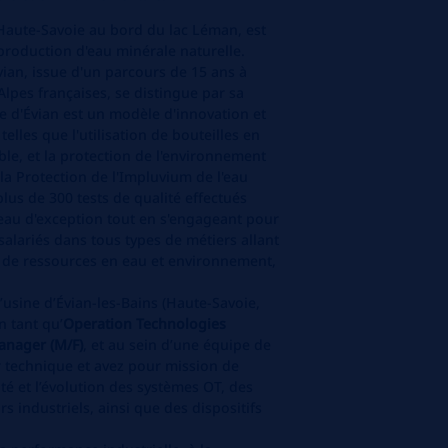
 Haute-Savoie au bord du lac Léman, est
oduction d'eau minérale naturelle.
vian, issue d'un parcours de 15 ans à
 Alpes françaises, se distingue par sa
te d'Évian est un modèle d'innovation et
 telles que l'utilisation de bouteilles en
ble, et la protection de l'environnement
 la Protection de l'Impluvium de l'eau
lus de 300 tests de qualité effectués
e eau d'exception tout en s'engageant pour
 salariés dans tous types de métiers allant
é de ressources en eau et environnement,
’usine d’Évian-les-Bains (Haute-Savoie,
n tant qu’
Operation Technologies
anager (M/F)
, et au sein d’une équipe de
r technique et avez pour mission de
rité et l’évolution des systèmes OT, des
s industriels, ainsi que des dispositifs