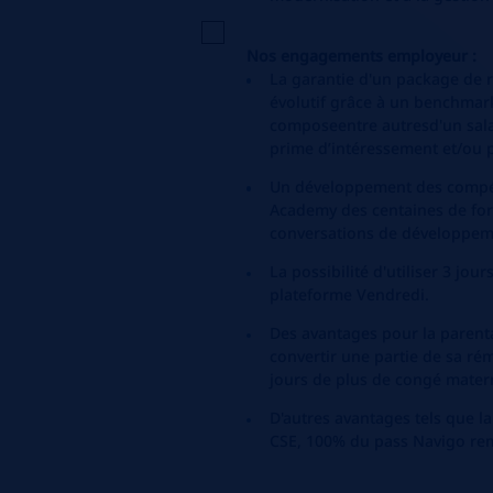
Nos engagements employeur :
La garantie d'un package de r
évolutif grâce à un benchmark
composeentre autresd'un salai
prime d’intéressement et/ou p
Un développement des compét
Academy des centaines de form
conversations de développem
La possibilité d'utiliser 3 jou
plateforme Vendredi.
Des avantages pour la parental
convertir une partie de sa r
jours de plus de congé matern
D'autres avantages tels que la
CSE,
100% du pass Navigo re