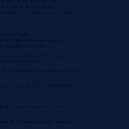
a performance industrielle, à la
formité aux exigences groupe,
tout en préparant l’usine aux projets
t cybersécurité
t et la disponibilité des réseaux
t des systèmes associés.
luer les architectures OT, réseaux et
es standards Danone.
site : conformité, audits, plans d’actions,
e pour les sujets IT/OT, cybersécurité,
.
entive et corrective des infrastructures
rs et les situations de crise impactant