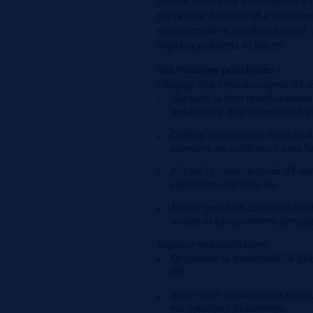
Le rôle contribue directement à l
continuité d’activité et à la con
réglementaires et cybersécurité, 
digitaux présents et futurs.
Vos missions principales :
Pilotage des infrastructures OT e
Garantir le bon fonctionnemen
industriels, des serveurs OT e
Définir, maintenir et faire évo
serveurs en cohérence avec l
Piloter la cybersécurité OT du 
réduction des risques.
Être le point de contact du sit
audits et programmes groupe
Support et exploitation
Organiser la maintenance prév
OT.
Superviser les incidents majeu
les systèmes industriels.