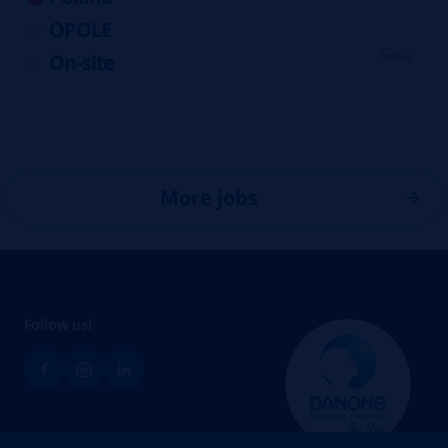
OPOLE
On-site
More jobs
Follow us!