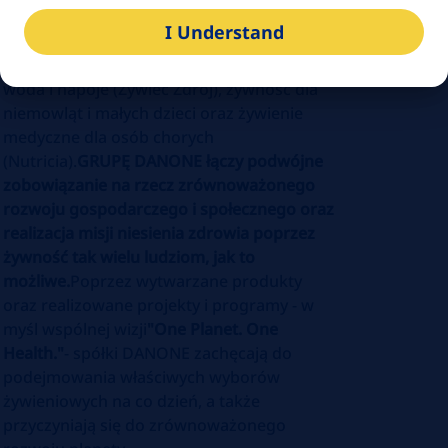
Polsce działa w 4 obszarach istotnych dla
I Understand
prawidłowego żywienia: produkty mleczne
oraz pochodzenia roślinnego (Danone),
woda i napoje (Żywiec Zdrój), żywność dla
niemowląt i małych dzieci oraz żywienie
medyczne dla osób chorych
(Nutricia).
GRUPĘ DANONE łączy podwójne
zobowiązanie na rzecz zrównoważonego
rozwoju gospodarczego i społecznego oraz
realizacja misji niesienia zdrowia poprzez
żywność tak wielu ludziom, jak to
możliwe.
Poprzez wytwarzane produkty
oraz realizowane projekty i programy - w
myśl wspólnej wizji
"One Planet. One
Health."
- spółki DANONE zachęcają do
podejmowania właściwych wyborów
żywieniowych na co dzień, a także
przyczyniają się do zrównoważonego