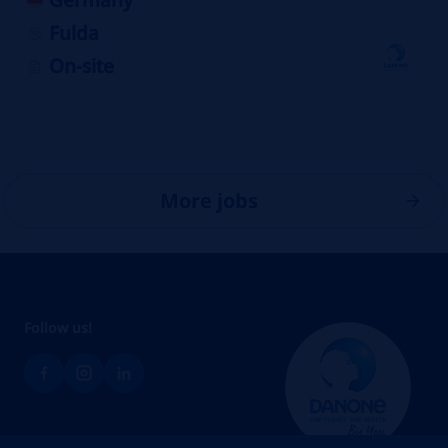
Germany
Fulda
On-site
More jobs
Follow us!