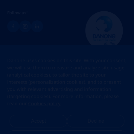
Follow us!
Brands
Danone uses cookies on this site. With your consent,
Teams
we will use them to measure and analyze site usage
(analytical cookies), to tailor the site to your
About us
interests (personalization cookies), and to present
Stories
you with relevant advertising and information
Jobs
(targeting cookies). For more information, please
read our
Cookies policy.
Cookies
Privacy Statement
Your Privacy Rights
Terms Of Use
Accept
Decline
Legal Notice
Anti Fraud Notice
Privacy Center
My account