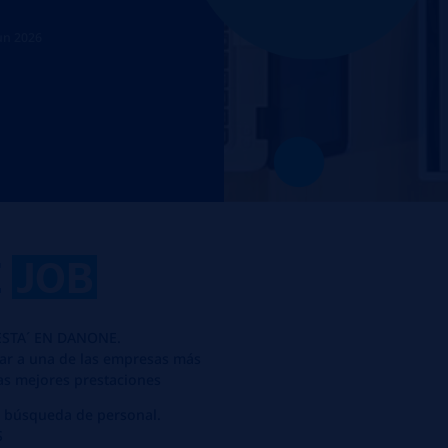
un 2026
E
JOB
STA´ EN DANONE.
sar a una de las empresas más
as mejores prestaciones
n búsqueda de personal.
S