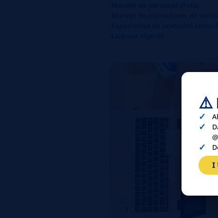
-Manejo de personal (flota)
-Manejo de indicadores de venta
-Experiencia en unidades como RA
-Licencia vigente
⚠️
A
D
@
D
I