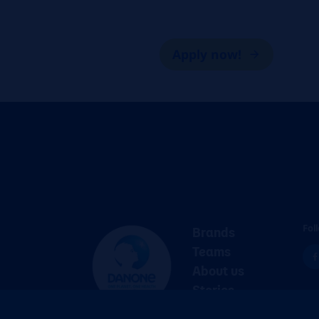
Apply now!
Fol
Brands
Teams
About us
Stories
Jobs