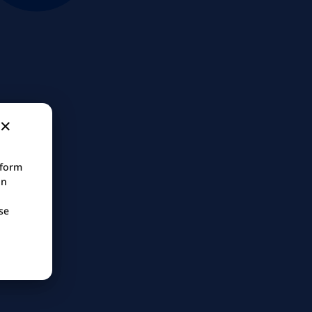
tform
in
se