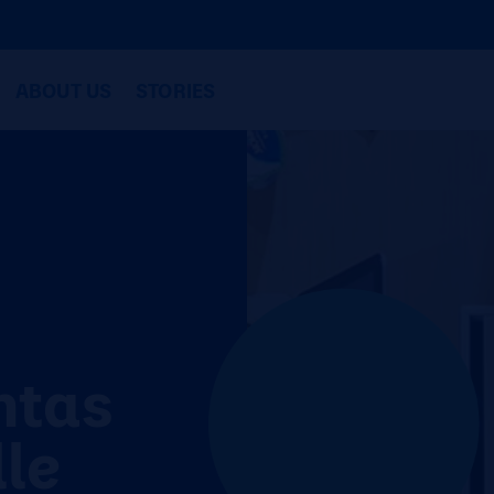
ABOUT US
STORIES
ntas
lle