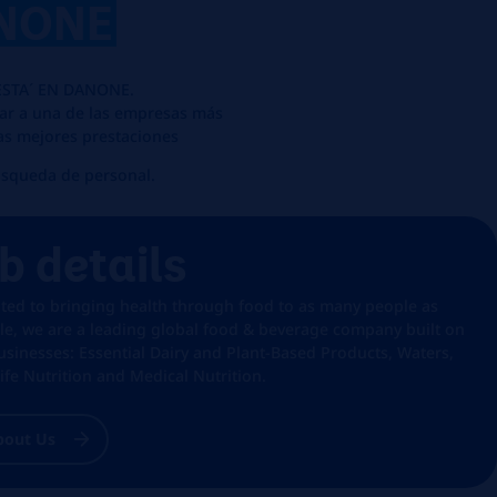
NONE
STA´ EN DANONE.
sar a una de las empresas más
as mejores prestaciones
squeda de personal.
b details
ted to bringing health through food to as many people as
le, we are a leading global food & beverage company built on
usinesses: Essential Dairy and Plant-Based Products, Waters,
Life Nutrition and Medical Nutrition.
bout Us