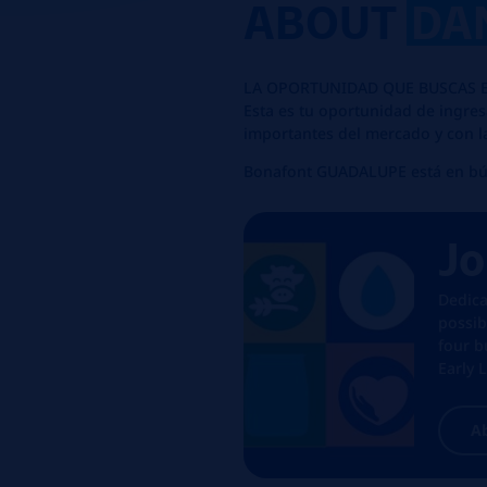
ABOUT
DA
LA OPORTUNIDAD QUE BUSCAS E
Esta es tu oportunidad de ingre
importantes del mercado y con l
Bonafont GUADALUPE está en bú
Jo
Dedica
possib
four b
Early 
A