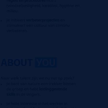
regels en procedures
m.b.t
(voedsel)veiligheid, kwaliteit, hygiëne en
milieu.
Je initieert
verbeterprojecten
en
stimuleert een cultuur van continu
verbeteren.
ABOUT
YOU
Naar welk talent zijn we nu net op zoek?
Je bent van nature een trekker binnen
de groep en hebt
leidinggevende
skills
in de vingers.
Je hebt interesse in het werken in