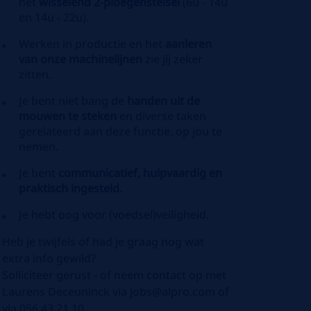
het
wisselend 2-ploegenstelsel
(6u - 14u
en 14u - 22u).
Werken in productie en het
aanleren
van onze machinelijnen
zie jij zeker
zitten.
Je bent niet bang de
handen uit de
mouwen te steken
en diverse taken
gerelateerd aan deze functie, op jou te
nemen.
Je bent
communicatief, hulpvaardig en
praktisch ingesteld
.
Je hebt oog voor (voedsel)veiligheid.
Heb je twijfels of had je graag nog wat
extra info gewild?
Solliciteer gerust - of neem contact op met
Laurens Deceuninck via jobs@alpro.com of
via 056 43 21 10