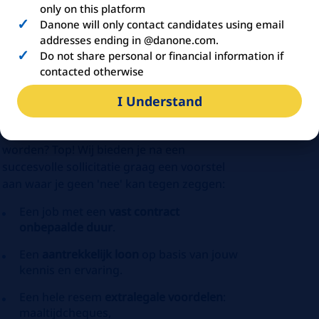
only on this platform
Danone will only contact candidates using email
addresses ending in @danone.com.
Do not share personal or financial information if
contacted otherwise
ABOUT
DANONE
I Understand
Overtuigd om
de PRO binnen ALPRO
te
worden? Top! Wij bieden je na een
succesvolle sollicitatie graag een voorstel
aan waar je geen 'nee' kan tegen zeggen:
Een job met een
vast contract
onbepaalde duur
.
Een
aantrekkelijk loon
op basis van jouw
kennis en ervaring.
Een hele resem
extralegale voordelen
:
maaltijdcheques,