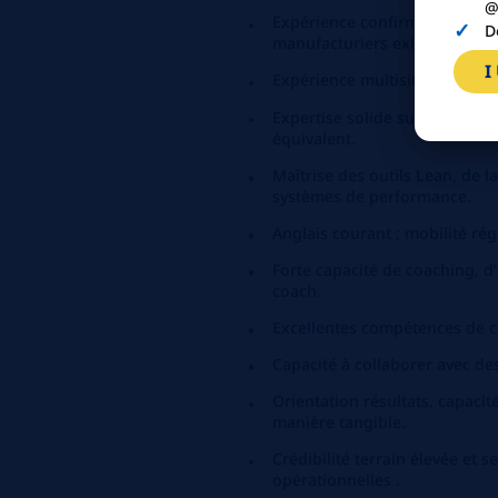
@
Expérience confirmée en exce
D
manufacturiers exigeants.
I
Expérience multisites et expos
Expertise solide sur au moins
équivalent.
Maîtrise des outils Lean, de 
systèmes de performance.
Anglais courant ; mobilité ré
Forte capacité de coaching, d’
coach.
Excellentes compétences de 
Capacité à collaborer avec des
Orientation résultats, capacit
manière tangible.
Crédibilité terrain élevée et 
opérationnelles .