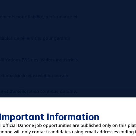
ements pour fiabilité, performance et
sables de piliers site pour garantir
lifications IWS des leaders industriels.
industrielle et exécution terrain.
ce et d’amélioration continue durable.
herché
 Important Information
périence industrielle, idéalement dans
ive.
ll official Danone job opportunities are published only on this pla
anone will only contact candidates using email addresses ending 
bligatoire.