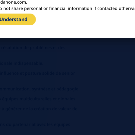
danone.com.
llence opérationnelle et environnements
o not share personal or financial information if contacted otherwi
 Understand
ition au contexte international .
 un pilier IWS / TPM ou système
la résolution de problèmes et des
gionale indispensable.
influence et posture solide de senior
communication, synthèse et pédagogie.
 équipes multiculturelles et globales.
é à générer de la création de valeur de
sens du partenariat avec les équipes