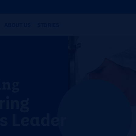
ABOUT US
STORIES
ing
ring
es Leader