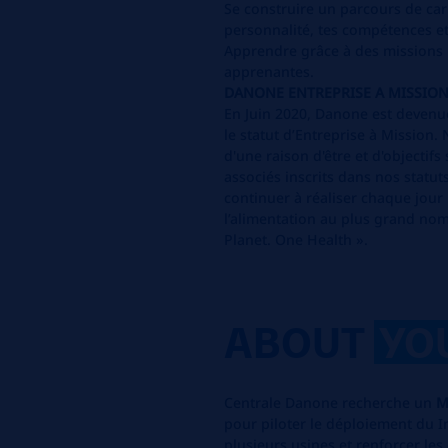
Se construire un parcours de car
personnalité, tes compétences et 
Apprendre grâce à des missions r
apprenantes.
DANONE ENTREPRISE A MISSIO
En Juin 2020, Danone est devenue
le statut d’Entreprise à Mission
d'une raison d'être et d'objecti
associés inscrits dans nos statuts
continuer à réaliser chaque jour 
l’alimentation au plus grand nom
Planet. One Health ».
ABOUT
YO
Centrale Danone recherche un
M
pour piloter le déploiement du 
plusieurs usines et renforcer les