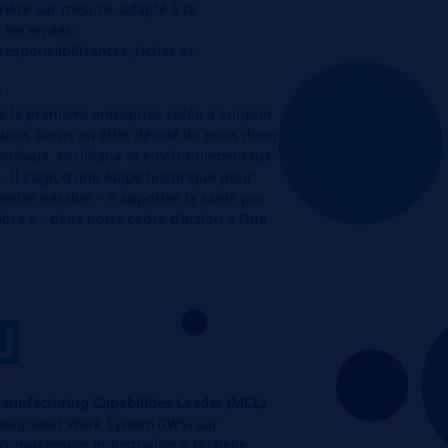
rière sur mesure, adapté à ta
tes envies ;
esponsabilisantes, riches et
N
 la première entreprise cotée à adopter
. Nous avons en effet décidé de nous doter
fs sociaux, sociétaux et environnementaux
. Il s’agit d’une étape historique pour
notre mission – « apporter la santé par
bre » - dans notre cadre d’action « One
U
anufacturing Capabilities Leader (MCL)
Integrated Work System (IWS) sur
 compétences industrielles à l’échelle