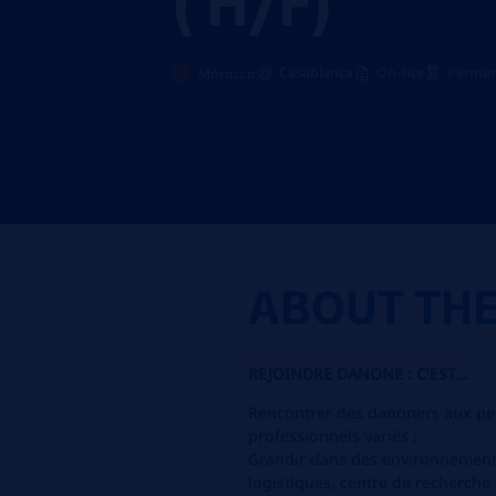
Casablanca
On-site
Perman
Morocco
ABOUT TH
REJOINDRE DANONE : C’EST…
Rencontrer des danoners aux per
professionnels variés ;
Grandir dans des environnements 
logistiques, centre de recherche