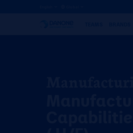
English
Global
TEAMS
BRANDS
Manufactur
Manufactu
Capabiliti
( H/F)