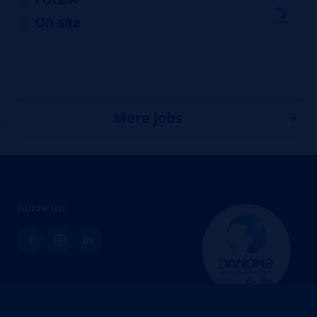
On-site
More jobs
Follow us!
Brands