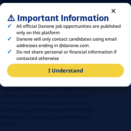
⚠️ Important Information
All official Danone job opportunities are published
only on this platform
Danone will only contact candidates using email
addresses ending in @danone.com.
ABOUT
DANONE
Do not share personal or financial information if
contacted otherwise
I Understand
Das Milupa Werk in Fulda produziert als Teil
von Danone Säuglings- und medizinische
Spezialnahrung. Darunter fallen die
Erfolgsmarken Aptamil, Milumil, Neocate
und viele mehr. Du liebst starke Marken -
wir lieben starke Persönlichkeiten! Werde
Teil unseres Teams und genieße folgende
Vorteile:
Kostenfreie Bereitstellung von Wasser