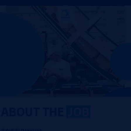
ABOUT THE
JOB
主な役割 (Mission):