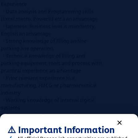
Experience
・
Data analysis and Programming skills
(Excel macro, PowerBI etc.) an advantage
・
Japanese: Business level is mandatory,
English an advantage
・
Strong knowledge of filling and/or
packing line operation
・
Technical knowledge of filling and
packing equipment, tools and process with
practical experience an advantage
・
Prior relevant experience in a
manufacturing, FMCG or pharmaceutical
industry
・
Working knowledge of internal digital
systems
・
Previous project management
experience an advantage
⚠️ Important Information
・
IWS experience an advantage
・
Microsoft Word, Excel, PowerPoint
の使用