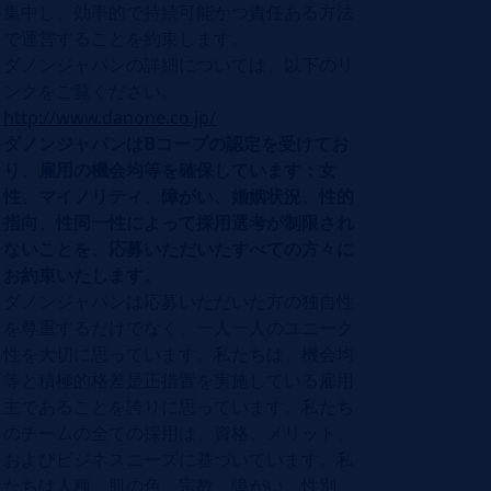
集中し、効率的で持続可能かつ責任ある方法
で運営することを約束します。
ダノンジャパンの詳細については、以下のリ
ンクをご覧ください。
http://www.danone.co.jp/
ダノンジャパンはBコープの認定を受けてお
り、雇用の機会均等を確保しています：女
性、マイノリティ、障がい、婚姻状況、性的
指向、性同一性によって採用選考が制限され
ないことを、応募いただいたすべての方々に
お約束いたします。
ダノンジャパンは応募いただいた方の独自性
を尊重するだけでなく、一人一人のユニーク
性を大切に思っています。私たちは、機会均
等と積極的格差是正措置を実施している雇用
主であることを誇りに思っています。私たち
のチームの全ての採用は、資格、メリット、
およびビジネスニーズに基づいています。私
たちは人種、肌の色、宗教、障がい、性別、