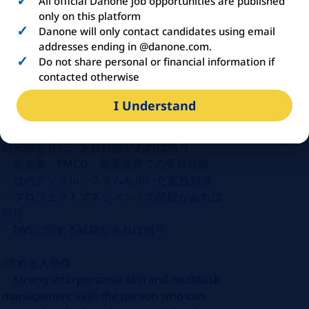
All official Danone job opportunities are published
経験
only on this platform
・データ分析プログラミングスキル
(Excel
マ
Danone will only contact candidates using email
addresses ending in @danone.com.
クロ、
PowerBI
など
)
があることが望ましい
Do not share personal or financial information if
・ビジネスレベルの日本語必須、英語が使え
contacted otherwise
れば尚可
・充填・包装ラインのオペレーションに精通
I Understand
している
・包装機器、ツール、プロセスに関する技術
的知識を有し、実務経験があれば尚可
・製造業、
FMCG
、製薬業界での実務経験
・社内デジタルシステムを用いた実務知識
・プロジェクトマネジメントの経験があれば
尚可
・
IWS
に関する経験があれば尚可
-求める人物像
・
Strong interpersonal skill and multitask
management skill: the person who can