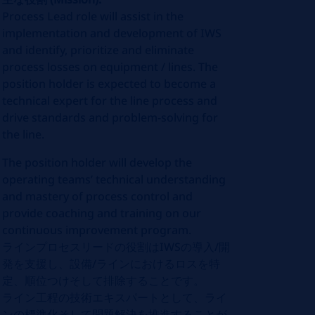
Process Lead role will assist in the
implementation and development of IWS
and identify, prioritize and eliminate
process losses on equipment / lines. The
position holder is expected to become a
technical expert for the line process and
drive standards and problem-solving for
the line.
The position holder will develop the
operating teams’ technical understanding
and mastery of process control and
provide coaching and training on our
continuous improvement program.
ラインプロセスリードの役割は
IWS
の導入
/
開
発を支援し、設備
/
ラインにおけるロスを特
定、順位つけそして排除することです。
ライン工程の技術エキスパートとして、ライ
ンの標準化そして問題解決を推進することが