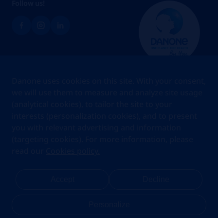
Follow us!
Brands
Danone uses cookies on this site. With your consent,
Teams
we will use them to measure and analyze site usage
(analytical cookies), to tailor the site to your
About us
interests (personalization cookies), and to present
Stories
you with relevant advertising and information
Jobs
(targeting cookies). For more information, please
read our
Cookies policy.
Cookies
Privacy Statement
Your Privacy Rights
Terms Of Use
Accept
Decline
Legal Notice
Anti Fraud Notice
Privacy Center
My account
Personalize
Danone.com