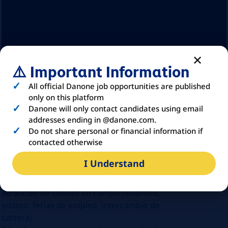
⚠️ Important Information
All official Danone job opportunities are published
only on this platform
Danone will only contact candidates using email
addresses ending in @danone.com.
Do not share personal or financial information if
ABOUT
DANONE
contacted otherwise
I Understand
Tus principales retos:
​Atracción de talento en campo (volanteo,
posteo, ferias de empleo, intercambio de
cartera).