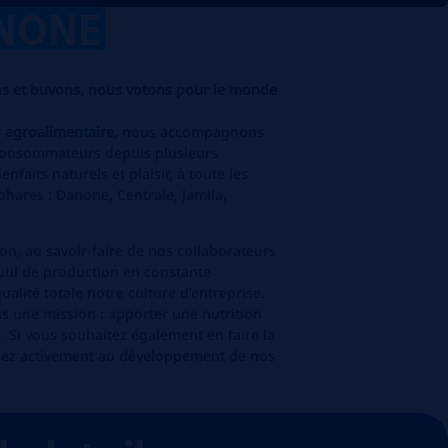
NONE
s et buvons, nous votons pour le monde
r agroalimentaire
, nous accompagnons
e consommateurs depuis plusieurs
nfaits naturels et plaisir, à toute les
phares : Danone, Centrale, Jamila,
on, au savoir-faire de nos collaborateurs
util de production en constante
ualité totale notre culture d’entreprise.
s une mission : apporter une nutrition
 Si vous souhaitez également en faire la
buez activement au développement de nos