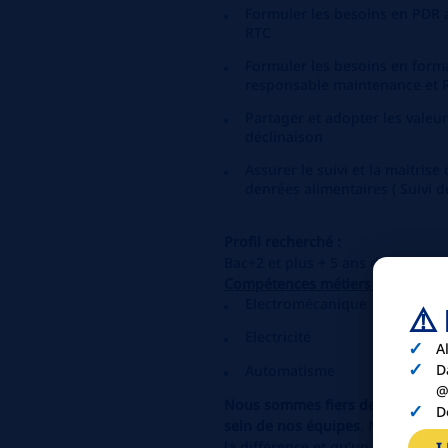
Formuler les besoins en PDR 
RTC
Formuler les besoins en forma
responsable maintenance et 
Partager et adopter les valeur
déclinaison
Assurer le suivi et la maitrise
denrées alimentaires ( Suivi 
Profil recherché :
Bac+2 et plus + 5 ans d'expérien
Compétences métiers :
Electromécanique
⚠️
Electricité
A
D
Automatisme
@
Nous sommes fiers de promouvoir 
D
sein de nos équipes
. Nous somme
la différence et qu’un environnem