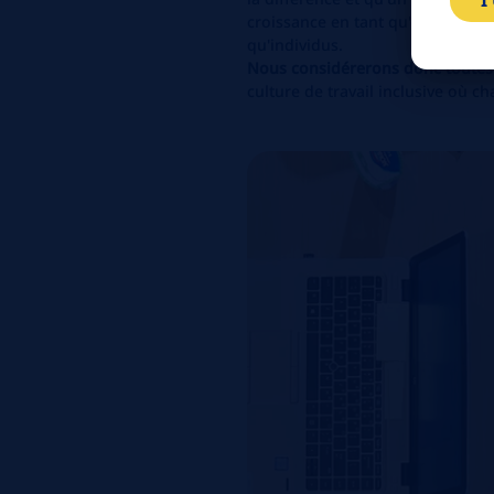
I
croissance en tant qu'entreprise,
qu'individus.
Nous considérerons donc toutes
culture de travail inclusive où ch