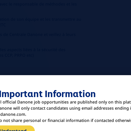
avec le responsable de méthodes et les
tion de son équipe et les transmettre au
RTC
s de Centrale Danone et veillez à leurs
 des aspects liées à la sécurité des
des CCP, PRPO etc)
ce
 Important Information
ll official Danone job opportunities are published only on this pla
anone will only contact candidates using email addresses ending 
danone.com.
la diversité et l’égalité des chances au
o not share personal or financial information if contacted otherwi
s convaincus que nos différences font
ent de travail inclusif stimulera notre