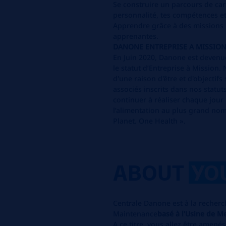
Se construire un parcours de car
personnalité, tes compétences et 
Apprendre grâce à des missions r
apprenantes.
DANONE ENTREPRISE A MISSIO
En Juin 2020, Danone est devenue
le statut d’Entreprise à Mission
d'une raison d'être et d'objecti
associés inscrits dans nos statuts
continuer à réaliser chaque jour 
l’alimentation au plus grand nom
Planet. One Health ».
ABOUT
YO
Centrale Danone est à la recher
Maintenance
basé à l'Usine de M
A ce titre, vous allez être amenés 