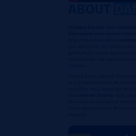
ABOUT
DA
«Chaque fois que nous mangeon
dans lequel nous voulons vivre »
Acteur incontournable du
secteu
jour après jour, des millions d
générations, et leur apportons bie
étapes de leur vie, nos marques 
Danette …
Grâce à notre capacité d’innovati
et à la modernisation de notre o
évolution, nous avons fait de la q
Chez
Centrale Danone
, nous avon
de qualité au plus grand nombre.
vôtre, rejoignez-nous et contri
marques !