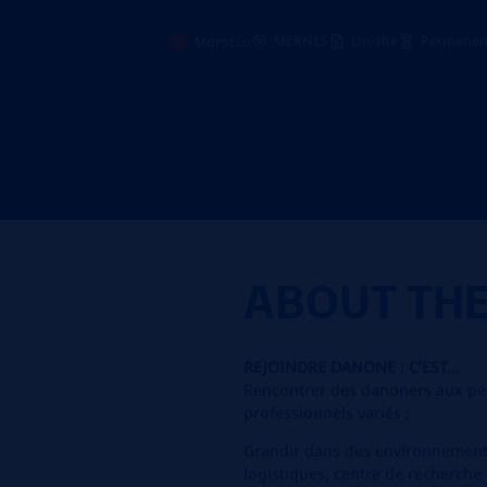
MEKNES
On-site
Permanent
Morocco
ABOUT TH
REJOINDRE DANONE : C’EST…
Rencontrer des danoners aux per
professionnels variés ;
Grandir dans des environnements 
logistiques, centre de recherche