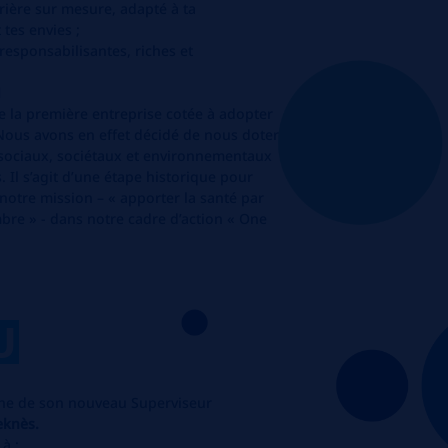
rière sur mesure, adapté à ta
tes envies ;
esponsabilisantes, riches et
N
 la première entreprise cotée à adopter
. Nous avons en effet décidé de nous doter
fs sociaux, sociétaux et environnementaux
. Il s’agit d’une étape historique pour
notre mission – « apporter la santé par
bre » - dans notre cadre d’action « One
U
che de son nouveau Superviseur
eknès.
à :