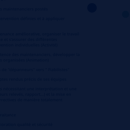
s maintenanciers postés
ntervention définies et à appliquer
enance améliorative, organiser le travail
et s'assurer des différentes
vention individuelles (Activité)
ence des maintenanciers, développer la
ns organisées (Animation)
 de "dépanneurs" vers " Fiabilistes"
mptes rendus précis de ses équipes
és nécessitant une interprétation et une
urs relevés, rapport...) et la mise en
rrectives de manière totalement
traitance
oration qualité et sécurité