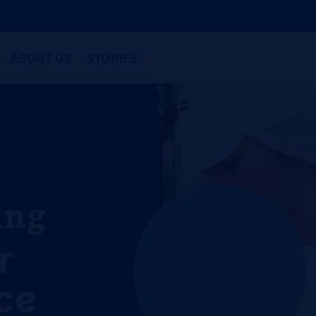
ABOUT US
STORIES
ing
r
ce