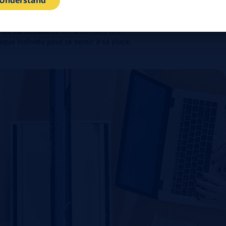
 Understand
 en tant qu'équipes et en tant
 les candidatures*
en favorisant une
aque individu peut se sentir à sa place.