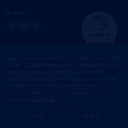
Follow us!
Brands
Danone uses cookies on this site. With your consent,
Teams
we will use them to measure and analyze site usage
(analytical cookies), to tailor the site to your
About us
interests (personalization cookies), and to present
Stories
you with relevant advertising and information
Jobs
(targeting cookies). For more information, please
read our
Cookies policy.
Cookies
Privacy Statement
Your Privacy Rights
Terms Of Use
Accept
Decline
Legal Notice
Anti Fraud Notice
Privacy Center
My account