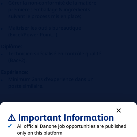
Gérer la non-conformité de la matière
première : emballage & ingrédients
suivant le process mis en place;
Maitriser les outils bureautique
(Excel/Power Point...).
Diplôme:
Technicien spécialisé en contrôle qualité
(Bac+2).
Expérience:
Minimum 2ans d'experience dans un
poste similaire.
⚠️ Important Information
All official Danone job opportunities are published
only on this platform