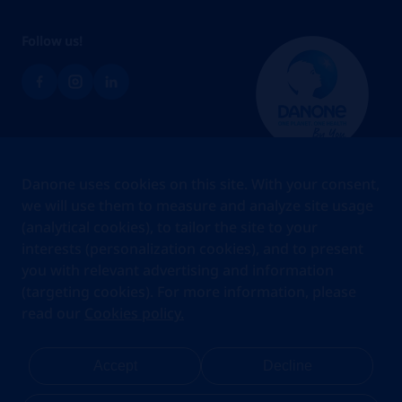
Follow us!
Brands
Danone uses cookies on this site. With your consent,
Teams
we will use them to measure and analyze site usage
(analytical cookies), to tailor the site to your
About us
interests (personalization cookies), and to present
Stories
you with relevant advertising and information
Jobs
(targeting cookies). For more information, please
read our
Cookies policy.
Cookies
Privacy Statement
Your Privacy Rights
Terms Of Use
Accept
Decline
Legal Notice
Anti Fraud Notice
Privacy Center
My account