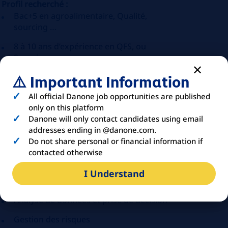
Profil recherché :
Bac+5 en agroalimentaire, Qualité,
sourcing …
8 à 10 ans d’expérience en QFS, ou
Sourcing
⚠️ Important Information
Expérience confirmée en gestion
fournisseurs et performance analytique
All official Danone job opportunities are published
Maîtrise des standards qualité (HACCP,
only on this platform
FSSC 22000…)
Danone will only contact candidates using email
addresses ending in @danone.com.
Maîtrise des outils data (Excel avancé,
Do not share personal or financial information if
Power BI)
contacted otherwise
Compétences clés :
I Understand
Leadership transverse et influence
Analyse de données et prise de décision
Gestion des risques