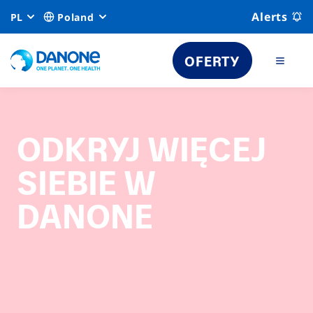
Alerts
PL
Poland
OFERTY
ODKRYJ WIĘCEJ
SIEBIE W
DANONE